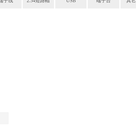
端子线
2.54短路帽
USB
端子台
其