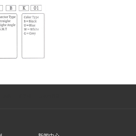
热嘴
铝导辊
固态电容器