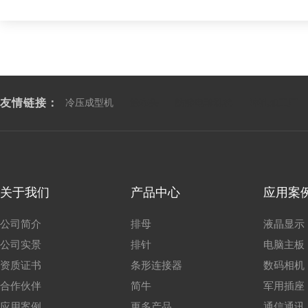
友情链接：
冷压成型机
涂布头
防静电珍珠棉
冲孔加工厂
关于我们
产品中心
应用案
公司简介
排母
液晶显示
公司实景
排针
电脑主板
资质证书
条形连接器
数码相机
合作伙伴
简牛
军用插座
应用案例
更多产品
通信通讯