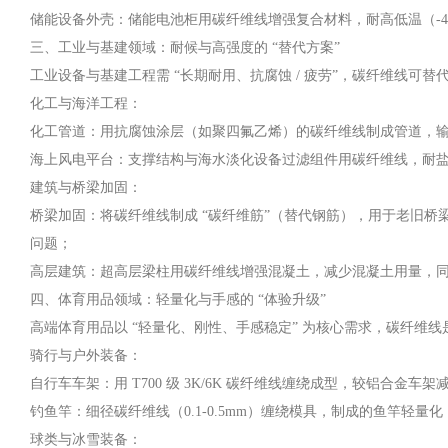
储能设备外壳：储能电池柜用碳纤维线增强复合材料，耐高低温（-4
三、工业与基建领域：耐候与高强度的 “替代方案”
工业设备与基建工程需 “长期耐用、抗腐蚀 / 疲劳”，碳纤维线可
化工与海洋工程：
化工管道：用抗腐蚀涂层（如聚四氟乙烯）的碳纤维线制成管道，输送酸
海上风电平台：支撑结构与海水淡化设备过滤组件用碳纤维线，耐盐雾
建筑与桥梁加固：
桥梁加固：将碳纤维线制成 “碳纤维筋”（替代钢筋），用于老旧桥
问题；
高层建筑：超高层梁柱用碳纤维线增强混凝土，减少混凝土用量，
四、体育用品领域：轻量化与手感的 “体验升级”
高端体育用品以 “轻量化、刚性、手感稳定” 为核心需求，碳纤维
骑行与户外装备：
自行车车架：用 T700 级 3K/6K 碳纤维线缠绕成型，较铝合金车
钓鱼竿：细径碳纤维线（0.1-0.5mm）缠绕模具，制成的鱼竿轻量化
球类与冰雪装备：