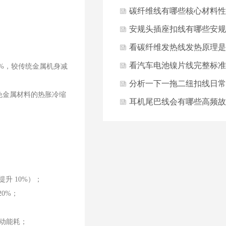
用与保养规范有哪些吗？
碳纤维线有哪些核心材料性
能指标？
安规头插座扣线有哪些安规
合规硬性标准？
看碳纤维发热线发热原理是
什么？
看汽车电池镍片线完整标准
0%，较传统金属机身减
化生产工艺流程是什么？
分析一下一拖二纽扣线日常
免金属材料的热胀冷缩
使用维护要点有哪些？
耳机尾巴线会有哪些高频故
障与解决方法？
。
提升 10%）；
0%；
驱动能耗；