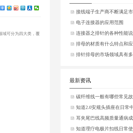
接线端子生产商不断满足市
场需求
电子连接器的应用范围
连接器之排针的各种性能说
心领域可分为四大类，覆
明
排母的材质有什么特点和应
用
排针排母的市场领域具有多
样性
最新
资讯
碳纤维线一般有哪些常见故
障？
知道2.0安规头插座在日常
需要做哪些维护保养吗？
耳夹尾巴线高频质量通病成
因与改善方案是什么？
知道理疗电极片扣线‌日常使