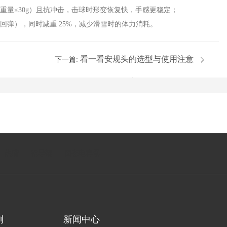
重量≤30g）且抗冲击，击球时形变恢复快，手感更稳定；
回弹），同时减重 25%，减少滑雪时的体力消耗。
看一看安规头的选型与使用注意
下一篇:
事项分别是什么？
热嘴
铝导辊
固态电容器
例
新闻中心