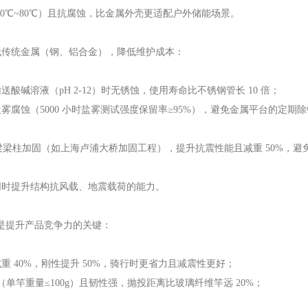
0℃~80℃）且抗腐蚀，比金属外壳更适配户外储能场景。
替代传统金属（钢、铝合金），降低维护成本：
碱溶液（pH 2-12）时无锈蚀，使用寿命比不锈钢管长 10 倍；
腐蚀（5000 小时盐雾测试强度保留率≥95%），避免金属平台的定期
梁梁柱加固（如上海卢浦大桥加固工程），提升抗震性能且减重 50%，避
同时提升结构抗风载、地震载荷的能力。
线是提升产品竞争力的关键：
架减重 40%，刚性提升 50%，骑行时更省力且减震性更好；
（单竿重量≤100g）且韧性强，抛投距离比玻璃纤维竿远 20%；