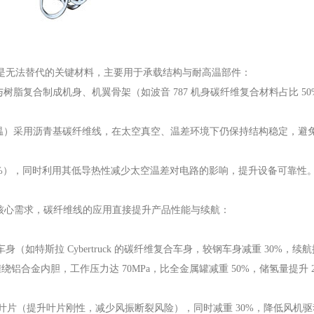
线是无法替代的关键材料，主要用于承载结构与耐高温部件：
再与树脂复合制成机身、机翼骨架（如波音 787 机身碳纤维复合材料占比 5
高温）采用沥青基碳纤维线，在太空真空、温差环境下仍保持结构稳定，避
0%），同时利用其低导热性减少太空温差对电路的影响，提升设备可靠性
 为核心需求，碳纤维线的应用直接提升产品性能与续航：
身（如特斯拉 Cybertruck 的碳纤维复合车身，较钢车身减重 30%，续航
合金内胆，工作压力达 70MPa，比全金属罐减重 50%，储氢量提升 2
长叶片（提升叶片刚性，减少风振断裂风险），同时减重 30%，降低风机